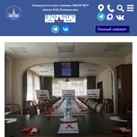
Университетская клиника МНОИ МГУ
имени М.В.Ломоносова