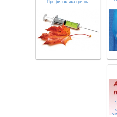
Профилактика гриппа
"
э
эн