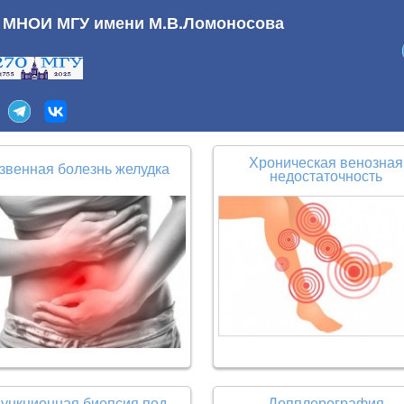
а МНОИ МГУ имени М.В.Ломоносова
Хроническая венозная
звенная болезнь желудка
недостаточность
ункционная биопсия под
Допплерография