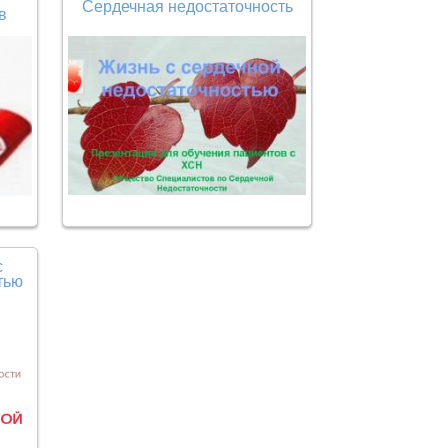
Сердечная недостаточность
в
с
тью