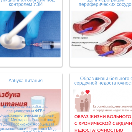
контролем УЗИ
периферических сосудо
Образ жизни больного 
Азбука питания
сердечной недостаточнос
(Материалы разработаны
специалистами ФГБУ
Эндокринологический научный
центр" Минздрава России под
гидой Российской Ассоциации
докринологов и поддержке Мед.