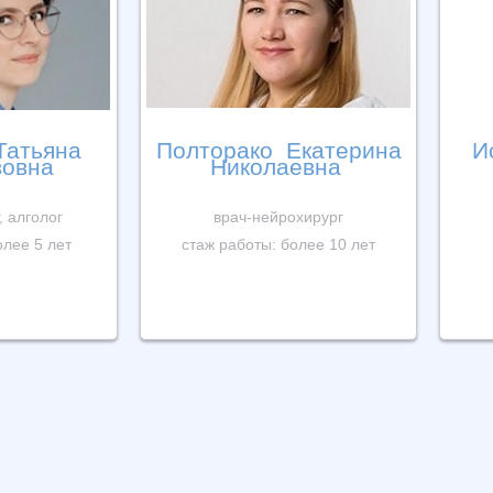
Татьяна
Полторако Екатерина
И
вовна
Николаевна
, алголог
врач-нейрохирург
олее 5 лет
стаж работы: более 10 лет