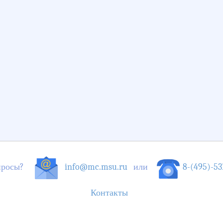
опросы?
info@mc.msu.ru
или
8-(495)-53
Контакты