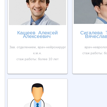
Кащеев Алексей
Сигалева 
Алексеевич
Вячесла
Зав. отделением, врач-нейрохирург
врач-невролог
к.м.н.
стаж работы: б
стаж работы: более 10 лет