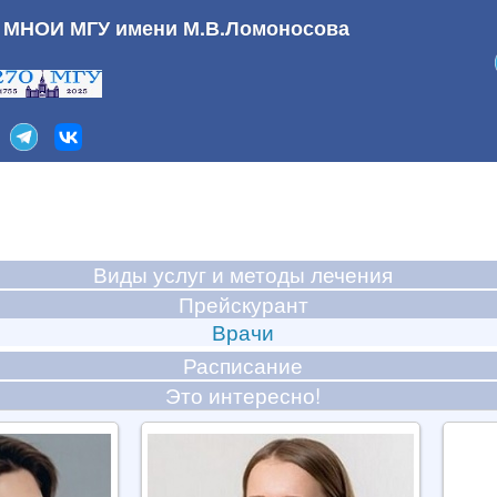
а МНОИ МГУ имени М.В.Ломоносова
Виды услуг и методы лечения
Прейскурант
Врачи
Расписание
Это интересно!