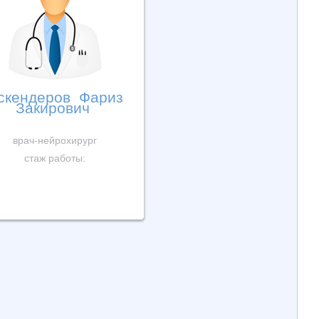
скендеров Фариз
Закирович
врач-нейрохирург
стаж работы: