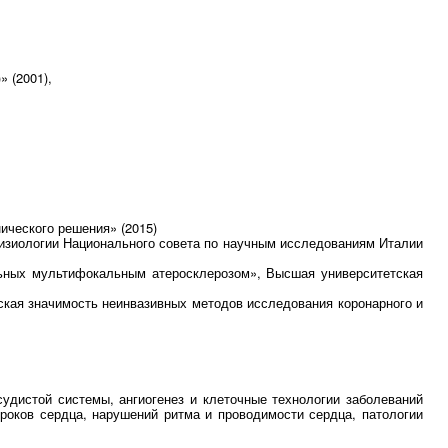
 (2001),
ического решения» (2015)
 физиологии Национального совета по научным исследованиям Италии
льных мультифокальным атеросклерозом», Высшая университетская
еская значимость неинвазивных методов исследования коронарного и
судистой системы, ангиогенез и клеточные технологии заболеваний
роков сердца, нарушений ритма и проводимости сердца, патологии