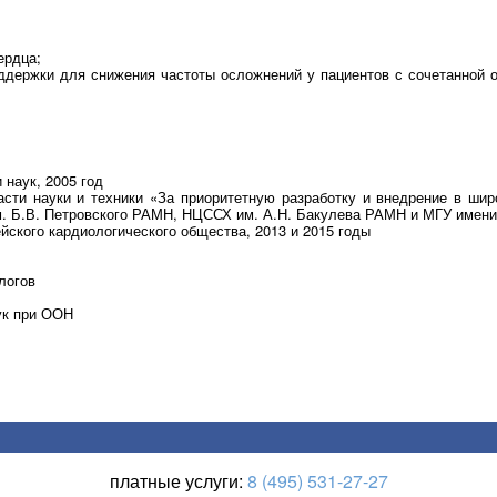
ердца;
ддержки для снижения частоты осложнений у пациентов с сочетанной о
наук, 2005 год
сти науки и техники «За приоритетную разработку и внедрение в ши
м. Б.В. Петровского РАМН, НЦССХ им. А.Н. Бакулева РАМН и МГУ имени
пейского кардиологического общества, 2013 и 2015 годы
логов
ук при ООН
платные услуги:
8 (495) 531-27-27