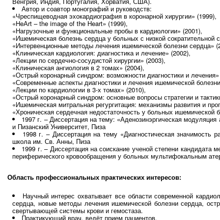
Венгрия, Индия, Португалия, Хорватия, США).
Автор и соавтор монографий и руководств:
«Чреспищеводная эхокардиография в коронарной хирургии» (1999),
«HeАrt – the image of the Нeart» (1999),
«Нагрузочные и функциональные пробы в кардиологии» (2001),
«Ишемическая болезнь сердца у больных с низкой сократительной сп
«Интервенционные методы лечения ишемической болезни сердца» (2
«Клиническая кардиология: диагностика и лечение» (2002),
«Лекции по сердечно-сосудистой хирургии» (2003),
«Клиническая ангиология в 2 томах» (2004),
«Острый коронарный синдром: возможности диагностики и лечения» 
«Современные аспекты диагностики и лечения ишемической болезни 
«Лекции по кардиологии в 3-х томах» (2010),
«Острый коронарный синдром: основные вопросы стратегии и тактики
«Ишемическая митральная регургитация: механизмы развития и прогр
«Хроническая сердечная недостаточность у больных ишемической б
1997 г. – Диссертация на тему: «Аденозинэргическая модуляция
и Пизанский Университет, Пиза
1998 г. – Диссертация на тему «Диагностическая значимость
школа им. Св. Анны, Пиза
1999 г. – Диссертация на соискание ученой степени кандидата 
периферического кровообращения у больных мультифокальным ате
Область профессиональных практических интересов:
Научный интерес охватывает все области современной кардиоло
сердца, новые методы лечения ишемической болезни сердца, остр
свертывающей системы крови и гемостаза.
Практикующий врач, ведёт прием пациентов.