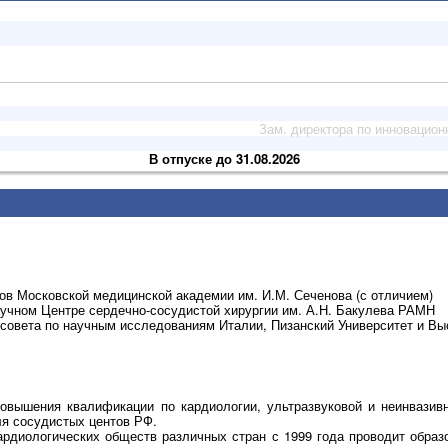
Зам. директора по инновационн
В отпуске до 31.08.2026
дров Московской медицинской академии им. И.М. Сеченова (с отличием)
Научном Центре сердечно-сосудистой хирургии им. А.Н. Бакулева РАМН
о совета по научным исследованиям Италии, Пизанский Университет и В
овышения квалификации по кардиологии, ультразвуковой и неинвазивн
ля сосудистых центов РФ.
ардиологических обществ различных стран с 1999 года проводит образ