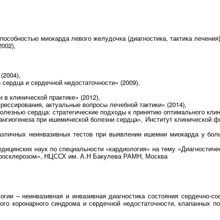
особностью миокарда левого желудочка (диагностика, тактика лечения)»
002),
(2004),
сердца и сердечной недостаточности» (2009),
 в клинической практике» (2012),
ессирования, актуальные вопросы лечебной тактики» (2014),
олезнью сердца: стратегические подходы к принятию оптимального клин
 ангиогенеза при ишемической болезни сердца», Институт клинической
 различных неинвазивных тестов при выявлении ишемии миокарда у бо
медицинских наук по специальности «кардиология» на тему «Диагностич
росклерозом», НЦССХ им. А.Н Бакулева РАМН, Москва
гии – неинвазивная и инвазивная диагностика состояния сердечно-со
ого коронарного синдрома и сердечной недостаточности, клапанных по