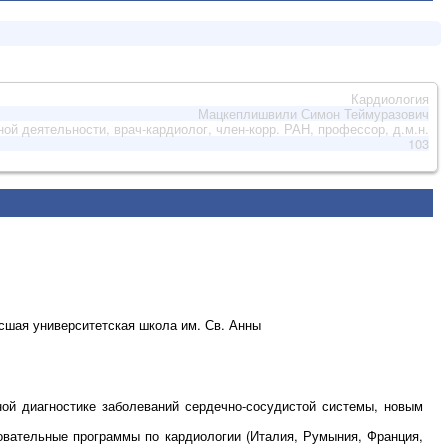
Кардиология
Мацкеплишвили Симон Теймуразович
ой деятельности, врач-кардиолог, член-корр. РАН, профессор, д.м.н.
103
ысшая университетская школа им. Св. Анны
ой диагностике заболеваний сердечно-сосудистой системы, новым
овательные программы по кардиологии (Италия, Румыния, Франция,