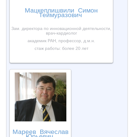
Мацкеплишвили Симон
Теймуразович
Зам. директора по инновационной деятельности,
врач-кардиолог
академик РАН, профессор, д.м.н.
стаж работы: более 20 лет
Мареев Вячеслав
Юрьевич