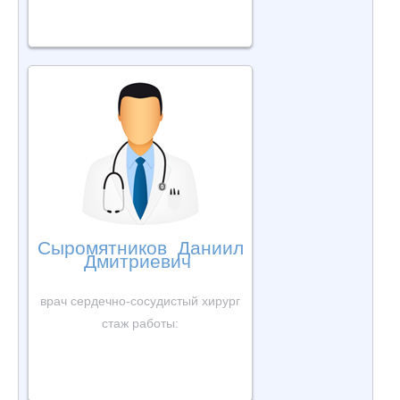
Сыромятников Даниил
Дмитриевич
врач сердечно-сосудистый хирург
стаж работы: