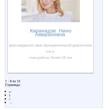
Каранадзе Нино
Амирановна
врач-кардиолог, врач функциональной диагностики
к.м.н.
стаж работы: более 10 лет
1 - 9 из 13
Страницы:
←
1
2
→