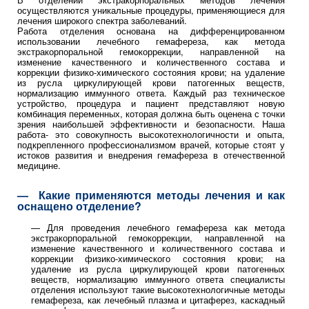
осуществляются уникальные процедуры, применяющиеся для
лечения широкого спектра заболеваний.
Работа отделения основана на дифференцированном
использовании лечебного гемафереза, как метода
экстракорпоральной гемокоррекции, направленной на
изменение качественного и количественного состава и
коррекции физико-химического состояния крови; на удаление
из русла циркулирующей крови патогенных веществ,
нормализацию иммунного ответа. Каждый раз техническое
устройство, процедура и пациент представляют новую
комбинация переменных, которая должна быть оценена с точки
зрения наибольшей эффективности и безопасности. Наша
работа- это совокупность высокотехнологичности и опыта,
подкрепленного профессионализмом врачей, которые стоят у
истоков развития и внедрения гемафереза в отечественной
медицине.
— Какие применяются методы лечения и как
оснащено отделение?
— Для проведения лечебного гемафереза как метода
экстракорпоральной гемокоррекции, направленной на
изменение качественного и количественного состава и
коррекции физико-химического состояния крови; на
удаление из русла циркулирующей крови патогенных
веществ, нормализацию иммунного ответа специалисты
отделения используют такие высокотехнологичные методы
гемафереза, как лечебный плазма и цитаферез, каскадный