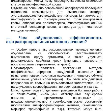
плазмаферез, метод иммуносорбции, заготовка стволовых
клеток из периферической крови.
Отделение оснащено современной аппаратурой последнего
поколения, применяемого для выполнения методов
экстракорпорального воздействия на кровь (аппартура для
центрифужного и фильтрационного фракционирования
крови, аппаратного плазмафереза, многофункциональный
клеточный сепаратор крови, аппаратура для квантовых
методов лечения)
— Чем обусловлена эффективность
экстракорпоральных методов лечения?
— Эффективность экстракорпоральных методов лечения
обусловлена их способностью восстанавливать
внутреннюю среду организма, а также улучшать
реологические свойства крови (уменьшать вязкость и
нормализовать свертываемость крови).
Плазмаферез
является прекрасным методом
профилактики сердечно –сосудистой патологии при
выявлении первых признаков нарушения липидного обмена
(повышение уровня холестерина). При этом его действие
направлено не только на нормализацию холестерина, но и
на улучшение кровообращения во всех органах и тканях.
В последние годы в отделении проводится большая работа
с пациентками, имеющими отягощенный акушерский
анамнез и проблемами, связанными с
предрасположенностью к тромбофилическим состояниям
(носителями антифосфолипидных антител, генетических
маркеров тромбофилии и т.д.), которые могут быть