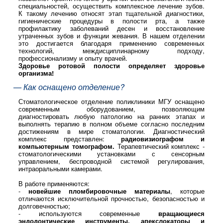
специальностей, осуществить комплексное лечение зубов.
К такому лечению относят этап тщательной диагностики,
гигиенические процедуры в полости рта, а также
профилактику заболеваний десен и восстановление
утраченных зубов и функции жевания. В нашем отделении
это достигается благодаря применению современных
технологий, междисциплинарному подходу,
профессионализму и опыту врачей.
Здоровье ротовой полости определяет здоровье
организма!
— Как оснащено отделение?
Стоматологическое отделение поликлиники МГУ оснащено
современным оборудованием, позволяющим
диагностировать любую патологию на ранних этапах и
выполнять терапию в полном объеме согласно последним
достижениям в мире стоматологии. Диагностический
комплекс представлен:
радиовизиографом и
компьютерным томографом.
Терапевтический комплекс -
стоматологическими установками с сенсорным
управлением, беспроводной системой регулирования,
интраоральными камерами.
В работе применяются:
-
новейшие пломбировочные материалы
, которые
отличаются исключительной прочностью, безопасностью и
долговечностью;
- используются современные
вращающиеся
эндодонтические инструменты, апекслокаторы и