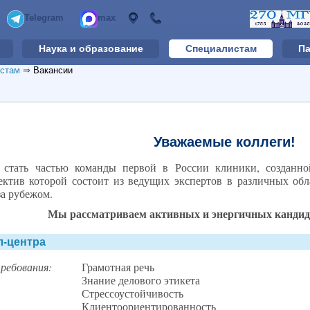
Telegram
max
Наука и образование
Специалистам
П
стам
⇒
Вакансии
Уважаемые коллеги!
стать частью команды первой в России клиники, созданной
ектив которой состоит из ведущих экспертов в различных об
за рубежом.
Мы рассматриваем активных и энергичных кандида
л-центра
ребования:
Грамотная речь
Знание делового этикета
Стрессоустойчивость
Клиентоориентированность