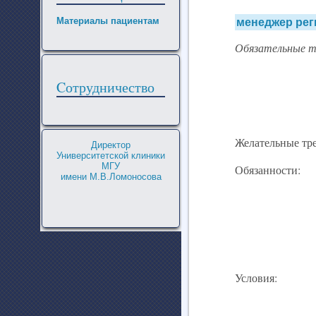
Материалы пациентам
менеджер рег
Обязательные т
Cотрудничество
Желательные тр
Директор
Университетской клиники
МГУ
Обязанности:
имени М.В.Ломоносова
Условия: