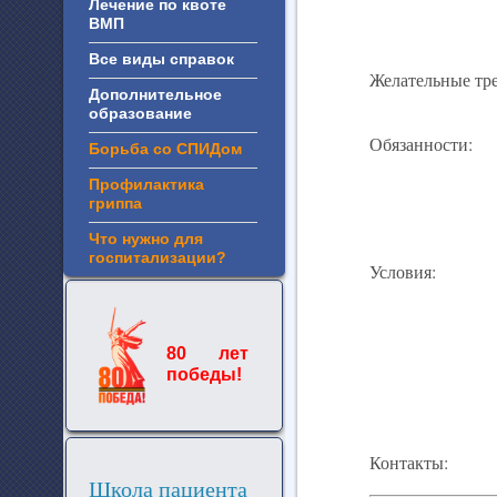
Лечение по квоте
ВМП
Все виды справок
Желательные тр
Дополнительное
образование
Обязанности:
Борьба со СПИДом
Профилактика
гриппа
Что нужно для
госпитализации?
Условия:
80 лет
победы!
Контакты:
Школа пациента