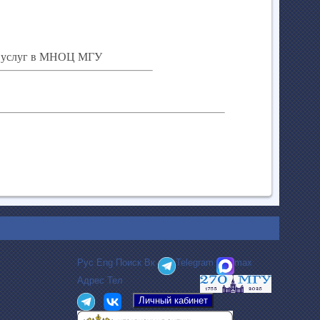
х услуг в МНОЦ МГУ
Рус
Eng
Поиск
Вк
Telegram
max
Адрес
Тел