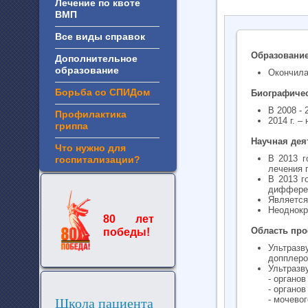
Лечение по квоте
ВМП
Все виды справок
Образование
Дополнительное
образование
Окончила
Борьба со СПИДом
Биографичес
В 2008 - 
Профилактика
2014 г. 
гриппа
Научная дея
Что нужно для
В 2013 г
госпитализации?
лечения 
В 2013 г
дифферен
Является
Неоднокр
80 лет
Область про
победы!
Ультраз
допплеро
Ультразв
- органо
- органов
Школа пациента
- мочево