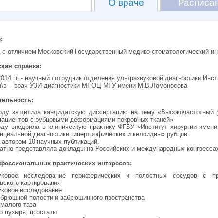
О враче
Расписа
:
 с отличием Московский Государственный медико-стоматологический ин
кая справка:
2014 гг. - научный сотрудник отделения ультразвуковой диагностики Инст
– н\в – врач УЗИ диагностики МНОЦ МГУ имени М.В.Ломоносова
тельность:
оду защитила кандидатскую диссертацию на тему «Высокочастотный у
пациентов с рубцовыми деформациями покровных тканей»
оду внедрила в клиническую практику ФГБУ «Институт хирургии имени
циальной диагностики гипертрофических и келоидных рубцов.
 автором 10 научных публикаций.
атно представляла доклады на Российских и международных конгресса
фессиональных практических интересов:
вуковое исследование периферических и полостных сосудов с п
вского картирования
уковое исследование:
в брюшной полости и забрюшинного пространства
 малого таза
го пузыря, простаты