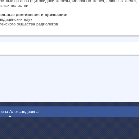
ностных органов (щитовидной железы, молочных желёз, слюнных желез,
льных полостей
льные достижения и признания:
медицинских наук
пейского общества радиологов
рина Александровна