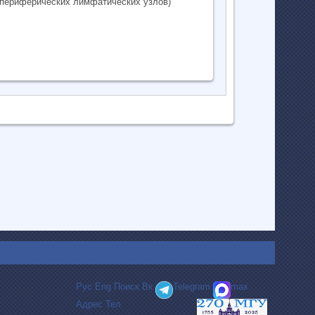
 периферических лимфатических узлов)
Рус
Eng
Поиск
Вк
Telegram
max
Адрес
Тел