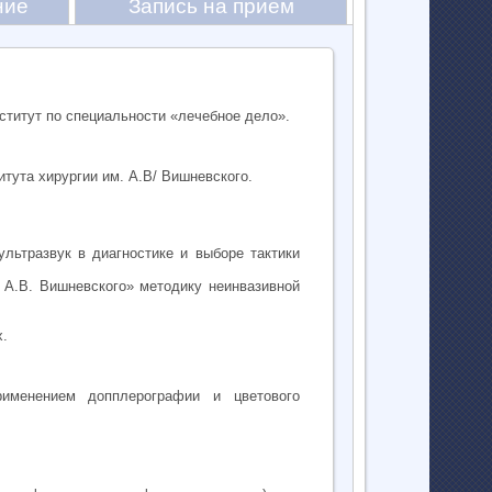
ние
Запись на прием
ститут по специальности «лечебное дело».
итута хирургии им. А.В/ Вишневского.
льтразвук в диагностике и выборе тактики
 А.В. Вишневского» методику неинвазивной
х.
рименением допплерографии и цветового