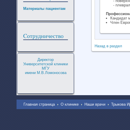
- поверх
- плевра
Материалы пациентам
Профессиона
Кандидат 
Член Евро
Cотрудничество
Назад в раздел
Директор
Университетской клиники
МГУ
имени М.В.Ломоносова
Главная страница
О клинике
Наши врачи
Трыкова И