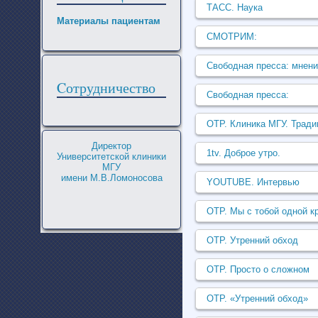
ТАСС. Наука
Материалы пациентам
СМОТРИМ:
Свободная пресса: мнени
Cотрудничество
Свободная пресса:
ОТР. Клиника МГУ. Тради
Директор
1tv. Доброе утро.
Университетской клиники
МГУ
имени М.В.Ломоносова
YOUTUBE. Интервью
ОТР. Мы с тобой одной 
ОТР. Утренний обход
ОТР. Просто о сложном
ОТР. «Утренний обход»