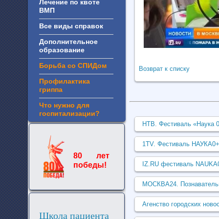
Лечение по квоте
ВМП
Все виды справок
Дополнительное
образование
Борьба со СПИДом
Возврат к списку
Профилактика
гриппа
Что нужно для
госпитализации?
НТВ. Фестиваль «Наука 0
1TV. Фестиваль НАУКА0
80 лет
IZ.RU фестиваль NAUKA
победы!
МОСКВА24. Познавател
Агенство городских ново
Школа пациента