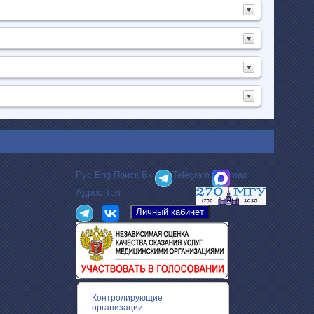
Рус
Eng
Поиск
Вк
Telegram
max
Адрес
Тел
Контролирующие
организации