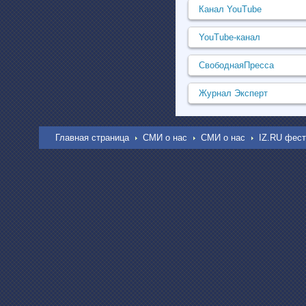
Канал YouTube
YouTube-канал
СвободнаяПресса
Журнал Эксперт
Главная страница
СМИ о нас
СМИ о нас
IZ.RU фес