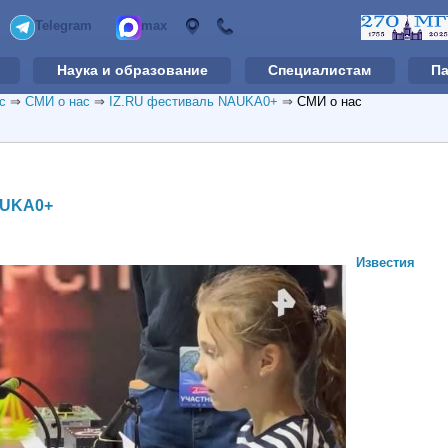
Telegram
max
Наука и образование
Специалистам
П
с
⇒
СМИ о нас
⇒
IZ.RU фестиваль NAUKA0+
⇒
СМИ о нас
AUKA0+
Известия