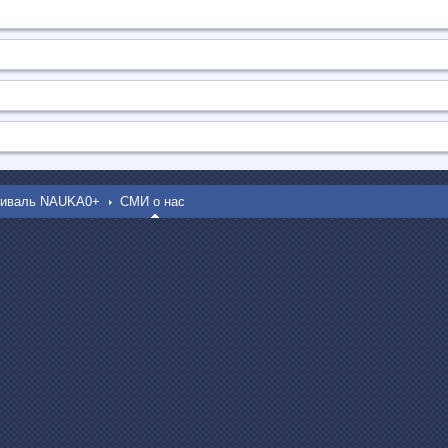
тиваль NAUKA0+
СМИ о нас